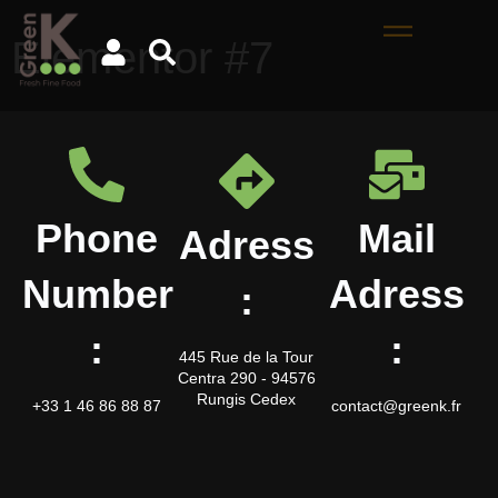
Elementor #7
Phone
Mail
Adress
Number
Adress
:
:
:
445 Rue de la Tour
Centra 290 - 94576
Rungis Cedex
+33 1 46 86 88 87
contact@greenk.fr